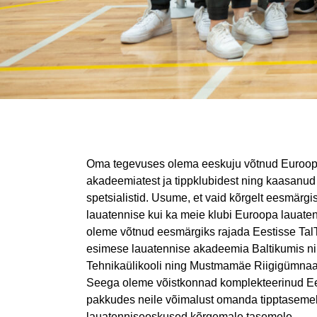
Oma tegevuses olema eeskuju võtnud Euroopa
akadeemiatest ja tippklubidest ning kaasanu
spetsialistid. Usume, et vaid kõrgelt eesmärgis
lauatennise kui ka meie klubi Euroopa lauate
oleme võtnud eesmärgiks rajada Eestisse TalT
esimese lauatennise akadeemia Baltikumis ni
Tehnikaülikooli ning Mustmamäe Riigigümnaa
Seega oleme võistkonnad komplekteerinud Ee
pakkudes neile võimalust omanda tipptasemel
lauatenniseoskused kõrgemale tasemele.