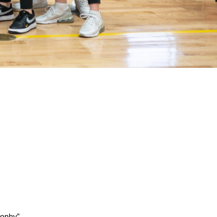
rophy”