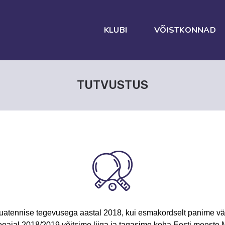
KLUBI
VÕISTKONNAD
TUTVUSTUS
lauatennise tegevusega aastal 2018, kui esmakordselt panime välj
ajal 2018/2019 võitsime liiga ja tagasime koha Eesti meeste Me