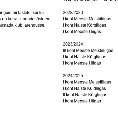
guid nii lastele, kui ka
2022/2023
s on korralik noortesüsteem
I koht Meeste Meistriliigas
nustada klubi arengusse.
I koht Naiste Kõrgliigas
I koht Meeste I liigas
2023/2024
III koht Meeste Meistriliigas
I koht Naiste Kõrgliigas
I koht Meeste I liigas
2024/2025
I koht Meeste Meistriliigas
I koht Naiste Kuldliigas
II koht Naiste Kõrgliigas
I koht Meeste I liigas