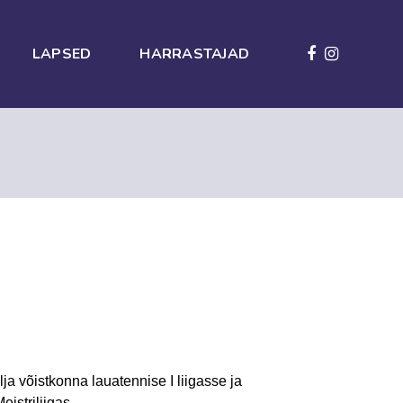
LAPSED
HARRASTAJAD
a võistkonna lauatennise I liigasse ja
istriliigas.