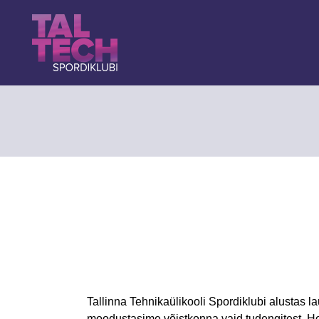
Tallinna Tehnikaülikooli Spordiklubi alustas 
moodustasime võistkonna vaid tudengitest. Hoo