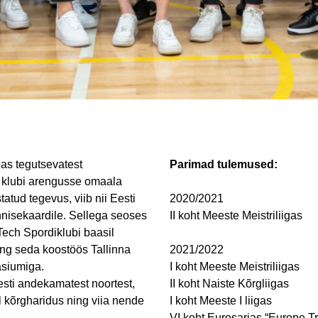
s tegutsevatest
Parimad tulemused:
d klubi arengusse omaala
tatud tegevus, viib nii Eesti
2020/2021
nnisekaardile. Sellega seoses
II koht Meeste Meistriliigas
ech Spordiklubi baasil
ng seda koostöös Tallinna
2021/2022
siumiga.
I koht Meeste Meistriliigas
sti andekamatest noortest,
II koht Naiste Kõrgliigas
 kõrgharidus ning viia nende
I koht Meeste I liigas
VI koht Eurosarjas “Europe T