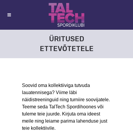
ÜRITUSED
ETTEVÕTETELE
Soovid oma kollektiiviga tutvuda
lauatennisega? Viime läbi
näidistreeninguid ning turniire soovijatele.
Teeme seda TalTech Spordihoones või
tuleme teie juurde. Kirjuta oma ideest
meile ning leiame parima lahenduse just
teie kollektiivile.